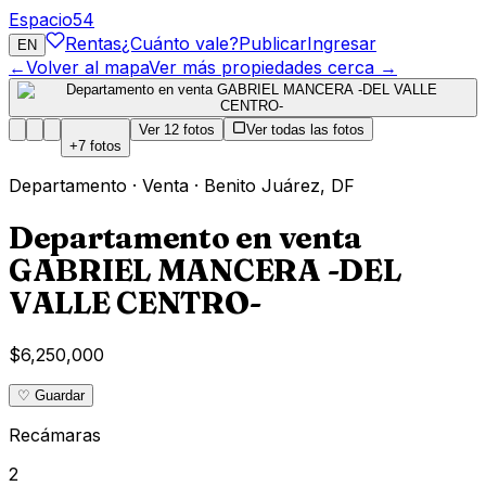
Espacio
54
Rentas
¿Cuánto vale?
Publicar
Ingresar
EN
←
Volver al mapa
Ver más propiedades cerca →
Ver
12
fotos
Ver todas las fotos
+
7
fotos
Departamento
·
Venta
·
Benito Juárez
,
DF
Departamento en venta
GABRIEL MANCERA -DEL
VALLE CENTRO-
$6,250,000
♡ Guardar
Recámaras
2