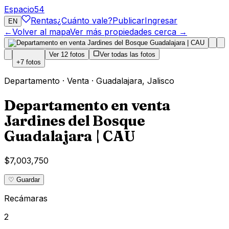
Espacio
54
Rentas
¿Cuánto vale?
Publicar
Ingresar
EN
←
Volver al mapa
Ver más propiedades cerca →
Ver
12
fotos
Ver todas las fotos
+
7
fotos
Departamento
·
Venta
·
Guadalajara
,
Jalisco
Departamento en venta
Jardines del Bosque
Guadalajara | CAU
$7,003,750
♡ Guardar
Recámaras
2