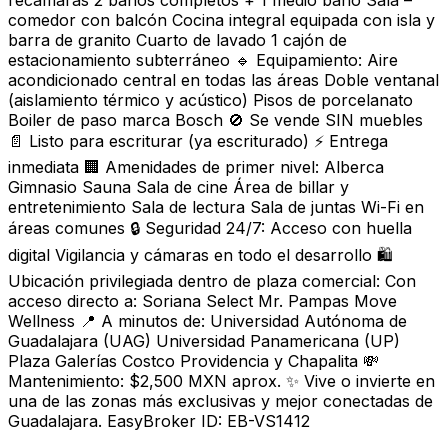
recámaras 2 baños completos + 1 medio baño Sala –
comedor con balcón Cocina integral equipada con isla y
barra de granito Cuarto de lavado 1 cajón de
estacionamiento subterráneo 🔹 Equipamiento: Aire
acondicionado central en todas las áreas Doble ventanal
(aislamiento térmico y acústico) Pisos de porcelanato
Boiler de paso marca Bosch 🚫 Se vende SIN muebles
📄 Listo para escriturar (ya escriturado) ⚡ Entrega
inmediata 🏢 Amenidades de primer nivel: Alberca
Gimnasio Sauna Sala de cine Área de billar y
entretenimiento Sala de lectura Sala de juntas Wi-Fi en
áreas comunes 🔒 Seguridad 24/7: Acceso con huella
digital Vigilancia y cámaras en todo el desarrollo 🛍️
Ubicación privilegiada dentro de plaza comercial: Con
acceso directo a: Soriana Select Mr. Pampas Move
Wellness 📍 A minutos de: Universidad Autónoma de
Guadalajara (UAG) Universidad Panamericana (UP)
Plaza Galerías Costco Providencia y Chapalita 💸
Mantenimiento: $2,500 MXN aprox. ✨ Vive o invierte en
una de las zonas más exclusivas y mejor conectadas de
Guadalajara. EasyBroker ID: EB-VS1412