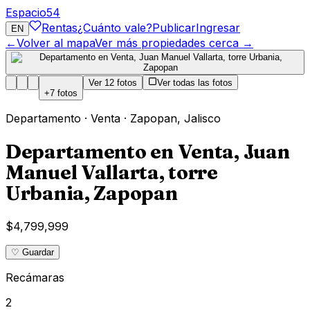
Espacio
54
Rentas
¿Cuánto vale?
Publicar
Ingresar
EN
←
Volver al mapa
Ver más propiedades cerca →
Ver
12
fotos
Ver todas las fotos
+
7
fotos
Departamento
·
Venta
·
Zapopan
,
Jalisco
Departamento en Venta, Juan
Manuel Vallarta, torre
Urbania, Zapopan
$4,799,999
♡ Guardar
Recámaras
2