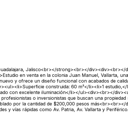
 Guadalajara, Jalisco<br></strong><br></div><div><br><
studio en venta en la colonia Juan Manuel, Vallarta, una
 es nuevo y ofrece un diseño funcional con acabados de ca
><ul><li>Superficie construida: 60 m²</li><li>1 estudio,</
ivado con excelente iluminación</li></ul><div><br></div><
profesionistas o inversionistas que buscan una propiedad
blado por la cantidad de $200,000 pesos más<br><br></di
ades y vías rápidas como Av. Patria, Av. Vallarta y Perif