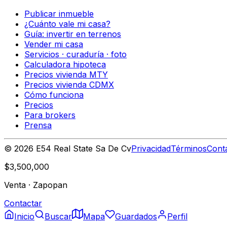
Publicar inmueble
¿Cuánto vale mi casa?
Guía: invertir en terrenos
Vender mi casa
Servicios · curaduría · foto
Calculadora hipoteca
Precios vivienda MTY
Precios vivienda CDMX
Cómo funciona
Precios
Para brokers
Prensa
©
2026
E54 Real State Sa De Cv
Privacidad
Términos
Cont
$3,500,000
Venta
·
Zapopan
Contactar
Inicio
Buscar
Mapa
Guardados
Perfil