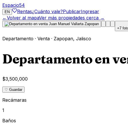
Espacio
54
Rentas
¿Cuánto vale?
Publicar
Ingresar
EN
←
Volver al mapa
Ver más propiedades cerca →
+
7
fot
Departamento
·
Venta
·
Zapopan
,
Jalisco
Departamento en ve
$3,500,000
♡ Guardar
Recámaras
1
Baños