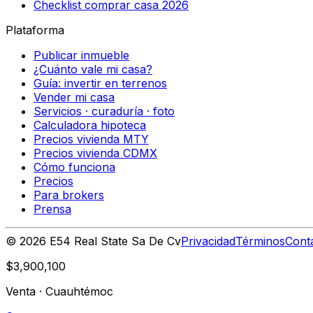
Checklist comprar casa 2026
Plataforma
Publicar inmueble
¿Cuánto vale mi casa?
Guía: invertir en terrenos
Vender mi casa
Servicios · curaduría · foto
Calculadora hipoteca
Precios vivienda MTY
Precios vivienda CDMX
Cómo funciona
Precios
Para brokers
Prensa
©
2026
E54 Real State Sa De Cv
Privacidad
Términos
Cont
$3,900,100
Venta
·
Cuauhtémoc