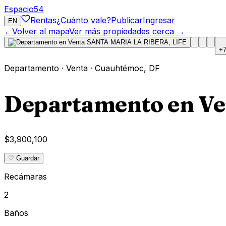
Espacio
54
Rentas
¿Cuánto vale?
Publicar
Ingresar
EN
←
Volver al mapa
Ver más propiedades cerca →
+
Departamento
·
Venta
·
Cuauhtémoc
,
DF
Departamento en V
$3,900,100
♡ Guardar
Recámaras
2
Baños