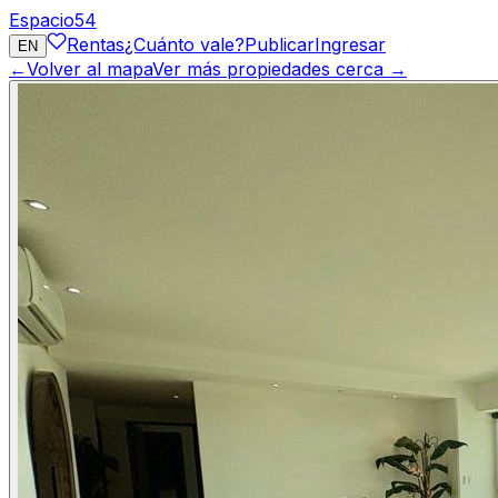
Espacio
54
Rentas
¿Cuánto vale?
Publicar
Ingresar
EN
←
Volver al mapa
Ver más propiedades cerca →