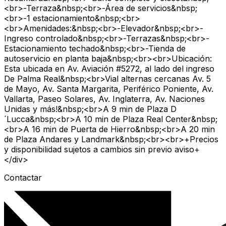
<br>-Terraza&nbsp;<br>-Área de servicios&nbsp;
<br>-1 estacionamiento&nbsp;<br>
<br>Amenidades:&nbsp;<br>-Elevador&nbsp;<br>-
Ingreso controlado&nbsp;<br>-Terrazas&nbsp;<br>-
Estacionamiento techado&nbsp;<br>-Tienda de
autoservicio en planta baja&nbsp;<br><br>Ubicación:
Esta ubicada en Av. Aviación #5272, al lado del ingreso
De Palma Real&nbsp;<br>Vial alternas cercanas Av. 5
de Mayo, Av. Santa Margarita, Periférico Poniente, Av.
Vallarta, Paseo Solares, Av. Inglaterra, Av. Naciones
Unidas y más!&nbsp;<br>A 9 min de Plaza D
´Lucca&nbsp;<br>A 10 min de Plaza Real Center&nbsp;
<br>A 16 min de Puerta de Hierro&nbsp;<br>A 20 min
de Plaza Andares y Landmark&nbsp;<br><br>+Precios
y disponibilidad sujetos a cambios sin previo aviso+
</div>
Contactar