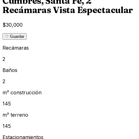
Cumbres, Santa Fe, 2
Recámaras Vista Espectacular
$30,000
♡ Guardar
Recámaras
2
Baños
2
m² construcción
145
m² terreno
145
Estacionamientos