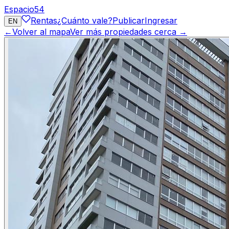
Espacio
54
Rentas
¿Cuánto vale?
Publicar
Ingresar
EN
←
Volver al mapa
Ver más propiedades cerca →