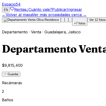
Espacio
54
Rentas
¿Cuánto vale?
Publicar
Ingresar
EN
←
Volver al mapa
Ver más propiedades cerca →
Ver
12
fotos
+
7
fotos
Departamento
·
Venta
·
Guadalajara
,
Jalisco
Departamento Venta
$9,815,400
♡ Guardar
Recámaras
2
Baños