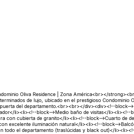
dominio Oliva Residence | Zona América<br></strong><br>
erminados de lujo, ubicado en el prestigioso Condominio O
la puerta del departamento.<br><br></div><div><!--block--
dor</li><li><!--block-->Medio baño de visitas</li><li><!--
a con cubierta de granito</li><li><!--block-->Cuarto de d
con excelente iluminación natural</li><li><!--block-->Balc
 todo el departamento (traslúcidas y black out)</li><li><!