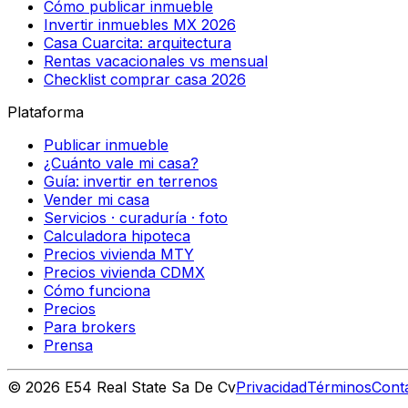
Cómo publicar inmueble
Invertir inmuebles MX 2026
Casa Cuarcita: arquitectura
Rentas vacacionales vs mensual
Checklist comprar casa 2026
Plataforma
Publicar inmueble
¿Cuánto vale mi casa?
Guía: invertir en terrenos
Vender mi casa
Servicios · curaduría · foto
Calculadora hipoteca
Precios vivienda MTY
Precios vivienda CDMX
Cómo funciona
Precios
Para brokers
Prensa
©
2026
E54 Real State Sa De Cv
Privacidad
Términos
Cont