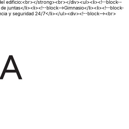
l edificio:<br></strong><br></div><ul><li><!--block--
 de juntas</li><li><!--block-->Gimnasio</li><li><!--block-
ancia y seguridad 24/7</li></ul><div><!--block--><br>