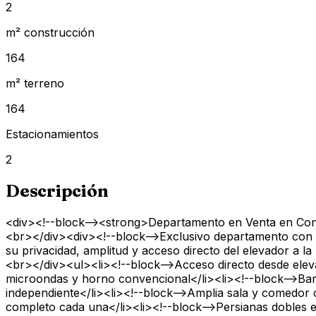
2
m² construcción
164
m² terreno
164
Estacionamientos
2
Descripción
<div><!--block--><strong>Departamento en Venta en Con
<br></div><div><!--block-->Exclusivo departamento con t
su privacidad, amplitud y acceso directo del elevador a 
<br></div><ul><li><!--block-->Acceso directo desde eleva
microondas y horno convencional</li><li><!--block-->Barr
independiente</li><li><!--block-->Amplia sala y comedor 
completo cada una</li><li><!--block-->Persianas dobles en