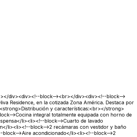
</div><div><!--block--><br></div><div><!--block-->
liva Residence, en la cotizada Zona América. Destaca por
><strong>Distribución y características:<br></strong>
block-->Cocina integral totalmente equipada con horno de
espensa</li><li><!--block-->Cuarto de lavado
ón</li><li><!--block-->2 recámaras con vestidor y baño
--block-->Aire acondicionado</li><li><!--block-->2