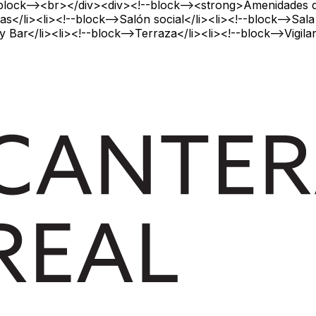
block--><br></div><div><!--block--><strong>Amenidades de
s</li><li><!--block-->Salón social</li><li><!--block-->Sala
y Bar</li><li><!--block-->Terraza</li><li><!--block-->Vigil