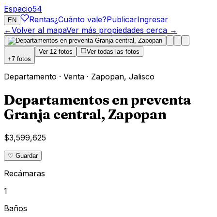
Espacio
54
Rentas
¿Cuánto vale?
Publicar
Ingresar
EN
←
Volver al mapa
Ver más propiedades cerca →
Ver
12
fotos
Ver todas las fotos
+
7
fotos
Departamento
·
Venta
·
Zapopan
,
Jalisco
Departamentos en preventa
Granja central, Zapopan
$3,599,625
♡ Guardar
Recámaras
1
Baños