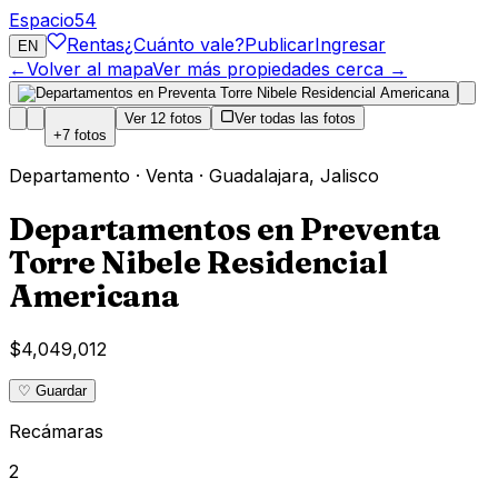
Espacio
54
Rentas
¿Cuánto vale?
Publicar
Ingresar
EN
←
Volver al mapa
Ver más propiedades cerca →
Ver
12
fotos
Ver todas las fotos
+
7
fotos
Departamento
·
Venta
·
Guadalajara
,
Jalisco
Departamentos en Preventa
Torre Nibele Residencial
Americana
$4,049,012
♡ Guardar
Recámaras
2