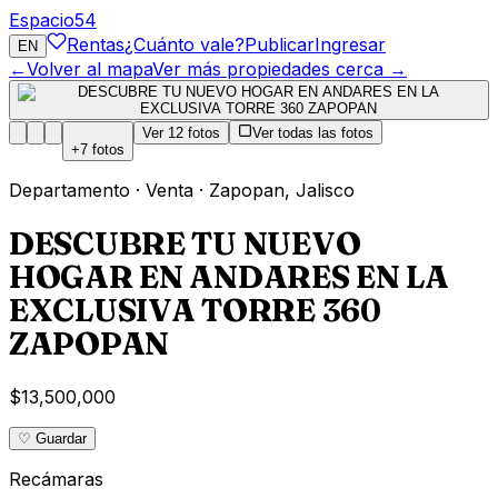
Espacio
54
Rentas
¿Cuánto vale?
Publicar
Ingresar
EN
←
Volver al mapa
Ver más propiedades cerca →
Ver
12
fotos
Ver todas las fotos
+
7
fotos
Departamento
·
Venta
·
Zapopan
,
Jalisco
DESCUBRE TU NUEVO
HOGAR EN ANDARES EN LA
EXCLUSIVA TORRE 360
ZAPOPAN
$13,500,000
♡ Guardar
Recámaras