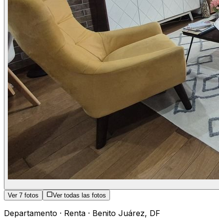
Ver
7
fotos
Ver todas las fotos
Departamento
·
Renta
·
Benito Juárez
,
DF