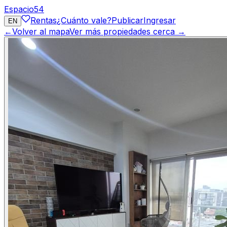
Espacio
54
Rentas
¿Cuánto vale?
Publicar
Ingresar
EN
←
Volver al mapa
Ver más propiedades cerca →