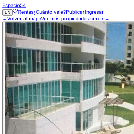
Espacio
54
Rentas
¿Cuánto vale?
Publicar
Ingresar
EN
←
Volver al mapa
Ver más propiedades cerca →