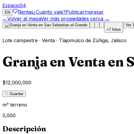
Espacio
54
Rentas
¿Cuánto vale?
Publicar
Ingresar
EN
←
Volver al mapa
Ver más propiedades cerca →
Ver
+
7
fotos
Lote campestre
·
Venta
·
Tlajomulco de Zúñiga
,
Jalisco
Granja en Venta en 
$12,000,000
♡ Guardar
m² terreno
3,000
Descripción