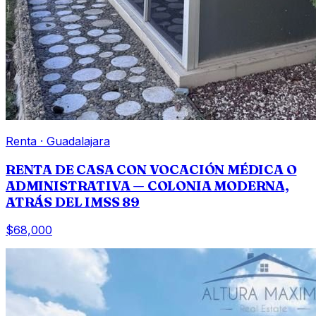
Renta
·
Guadalajara
RENTA DE CASA CON VOCACIÓN MÉDICA O
ADMINISTRATIVA — COLONIA MODERNA,
ATRÁS DEL IMSS 89
$68,000