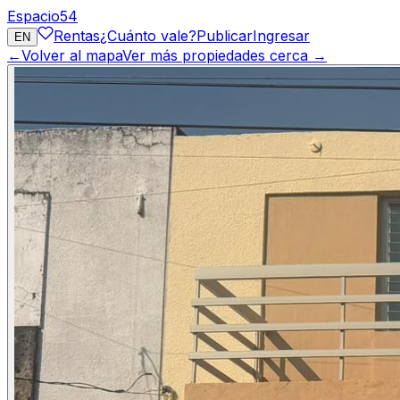
Espacio
54
Rentas
¿Cuánto vale?
Publicar
Ingresar
EN
←
Volver al mapa
Ver más propiedades cerca →