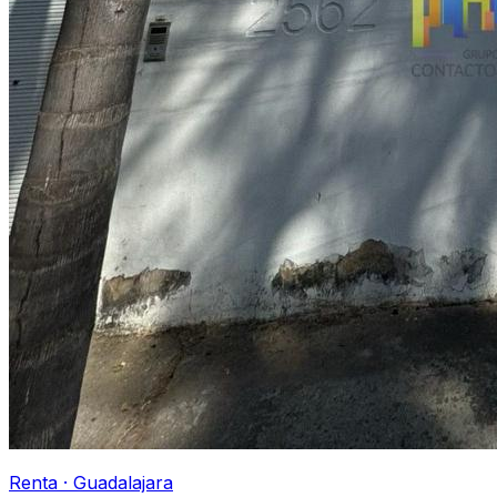
Renta
·
Guadalajara