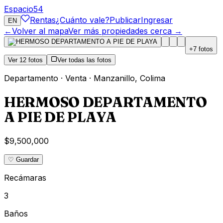
Espacio
54
Rentas
¿Cuánto vale?
Publicar
Ingresar
EN
←
Volver al mapa
Ver más propiedades cerca →
+
7
fotos
Ver
12
fotos
Ver todas las fotos
Departamento
·
Venta
·
Manzanillo
,
Colima
HERMOSO DEPARTAMENTO
A PIE DE PLAYA
$9,500,000
♡ Guardar
Recámaras
3
Baños