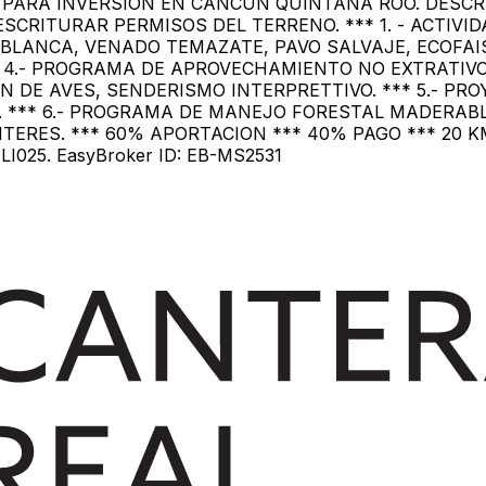
PARA INVERSION EN CANCUN QUINTANA ROO. DESCRIP
 ESCRITURAR PERMISOS DEL TERRENO. *** 1. - ACTI
BLANCA, VENADO TEMAZATE, PAVO SALVAJE, ECOFAISAN
 4.- PROGRAMA DE APROVECHAMIENTO NO EXTRATIVO
N DE AVES, SENDERISMO INTERPRETTIVO. *** 5.- PR
A. *** 6.- PROGRAMA DE MANEJO FORESTAL MADERA
TERES. *** 60% APORTACION *** 40% PAGO *** 20 
025. EasyBroker ID: EB-MS2531