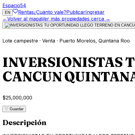
Espacio
54
Rentas
¿Cuánto vale?
Publicar
Ingresar
EN
←
Volver al mapa
Ver más propiedades cerca →
Lote campestre
·
Venta
·
Puerto Morelos
,
Quintana Roo
INVERSIONISTAS 
CANCUN QUINTAN
$25,000,000
♡ Guardar
Descripción