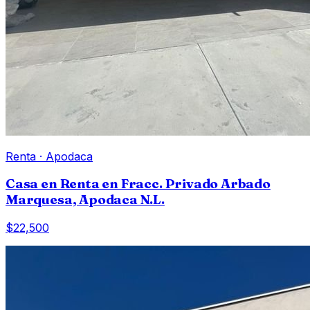
Renta
·
Apodaca
Casa en Renta en Fracc. Privado Arbado
Marquesa, Apodaca N.L.
$22,500