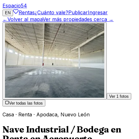
Espacio
54
Rentas
¿Cuánto vale?
Publicar
Ingresar
EN
←
Volver al mapa
Ver más propiedades cerca →
Ver
1
fotos
Ver todas las fotos
Casa
·
Renta
·
Apodaca
,
Nuevo León
Nave Industrial / Bodega en
Renta en Aeropuerto