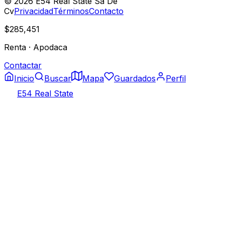
©
2026
E54 Real State Sa De
Cv
Privacidad
Términos
Contacto
$285,451
Renta
·
Apodaca
Contactar
Inicio
Buscar
Mapa
Guardados
Perfil
E54 Real State