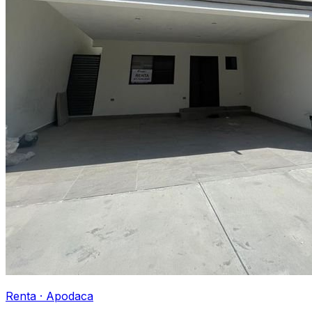
Renta
·
Apodaca