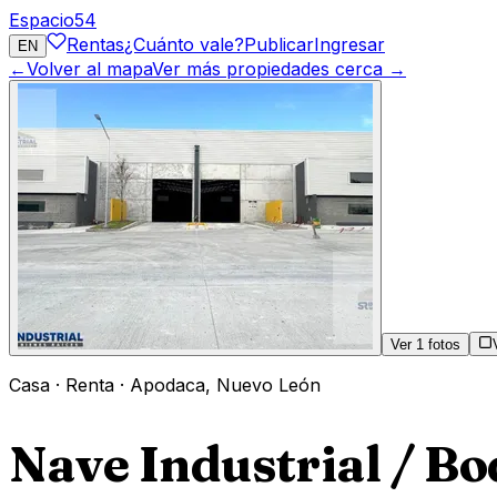
Espacio
54
Rentas
¿Cuánto vale?
Publicar
Ingresar
EN
←
Volver al mapa
Ver más propiedades cerca →
Ver
1
fotos
Casa
·
Renta
·
Apodaca
,
Nuevo León
Nave Industrial / B