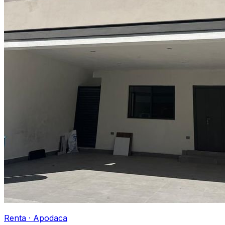
Renta
·
Apodaca