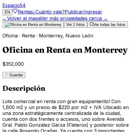
Espacio
54
Rentas
¿Cuánto vale?
Publicar
Ingresar
EN
←
Volver al mapa
Ver más propiedades cerca →
Ver
1
fotos
Ver todas las fotos
Oficina
·
Renta
·
Monterrey
,
Nuevo León
Oficina en Renta en Monterrey
$352,000
♡ Guardar
Descripción
Lote comercial en renta con gran equipamiento! Con
1,600 m2 y un precio de $220 por m2 + IVA Ubicado en
una zona estratégicamente centralizada de la ciudad,
cuenta con dos frentes o accesos, uno sobre Avenida
Gral. Pablo González Garza (Fleteros) y posterior sobre
la calle Rosendo Ocañas. Ya cuenta con 3 importantes