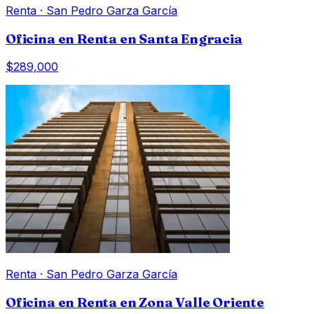
Renta
·
San Pedro Garza García
Oficina en Renta en Santa Engracia
$289,000
Renta
·
San Pedro Garza García
Oficina en Renta en Zona Valle Oriente