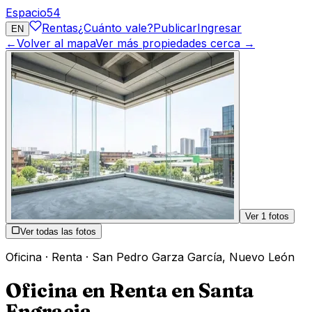
Espacio
54
Rentas
¿Cuánto vale?
Publicar
Ingresar
EN
←
Volver al mapa
Ver más propiedades cerca →
Ver
1
fotos
Ver todas las fotos
Oficina
·
Renta
·
San Pedro Garza García
,
Nuevo León
Oficina en Renta en Santa
Engracia