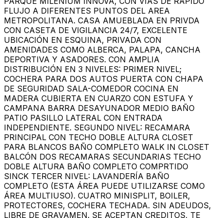
PARQUE MILENIUM INNOVA, CON VÍAS DE RÁPIDO
FLUJO A DIFERENTES PUNTOS DEL AREA
METROPOLITANA. CASA AMUEBLADA EN PRIVDA
CON CASETA DE VIGILANCIA 24/7, EXCELENTE
UBICACIÓN EN ESQUINA, PRIVADA CON
AMENIDADES COMO ALBERCA, PALAPA, CANCHA
DEPORTIVA Y ASADORES. CON AMPLIA
DISTRIBUCIÓN EN 3 NIVELES: PRIMER NIVEL;
COCHERA PARA DOS AUTOS PUERTA CON CHAPA
DE SEGURIDAD SALA-COMEDOR COCINA EN
MADERA CUBIERTA EN CUARZO CON ESTUFA Y
CAMPANA BARRA DESAYUNADOR MEDIO BAÑO
PATIO PASILLO LATERAL CON ENTRADA
INDEPENDIENTE. SEGUNDO NIVEL: RECAMARA
PRINCIPAL CON TECHO DOBLE ALTURA CLOSET
PARA BLANCOS BAÑO COMPLETO WALK IN CLOSET
BALCÓN DOS RECAMARAS SECUNDARIAS TECHO
DOBLE ALTURA BAÑO COMPLETO COMPRTIDO
SINCK TERCER NIVEL: LAVANDERÍA BAÑO
COMPLETO (ESTA ÁREA PUEDE UTILIZARSE COMO
ÁREA MULTIUSO). CUATRO MINISPLIT, BOILER,
PROTECTORES, COCHERA TECHADA. SIN ADEUDOS,
LIBRE DE GRAVAMEN. SE ACEPTAN CREDITOS, TE