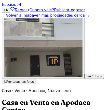
Espacio
54
Rentas
¿Cuánto vale?
Publicar
Ingresar
EN
←
Volver al mapa
Ver más propiedades cerca →
Ver
1
fotos
Ver todas las fotos
Casa
·
Venta
·
Apodaca
,
Nuevo León
Casa en Venta en Apodaca
Centro