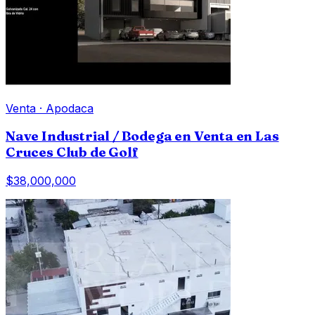
Venta
·
Apodaca
Nave Industrial / Bodega en Venta en Las
Cruces Club de Golf
$38,000,000