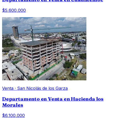
$5,600,000
Venta
·
San Nicolás de los Garza
Departamento en Venta en Hacienda los
Morales
$6,100,000