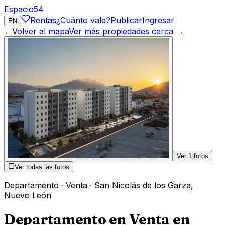
Espacio
54
Rentas
¿Cuánto vale?
Publicar
Ingresar
EN
←
Volver al mapa
Ver más propiedades cerca →
Ver
1
fotos
Ver todas las fotos
Departamento
·
Venta
·
San Nicolás de los Garza
,
Nuevo León
Departamento en Venta en