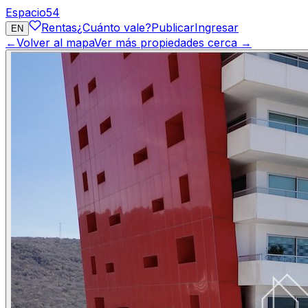
Espacio
54
Rentas
¿Cuánto vale?
Publicar
Ingresar
EN
←
Volver al mapa
Ver más propiedades cerca →