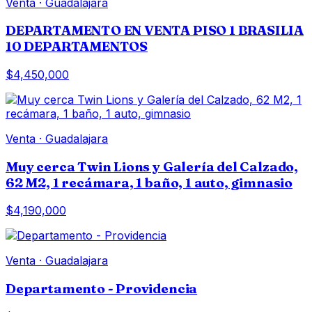
Venta
·
Guadalajara
DEPARTAMENTO EN VENTA PISO 1 BRASILIA
10 DEPARTAMENTOS
$4,450,000
Venta
·
Guadalajara
Muy cerca Twin Lions y Galería del Calzado,
62 M2, 1 recámara, 1 baño, 1 auto, gimnasio
$4,190,000
Venta
·
Guadalajara
Departamento - Providencia