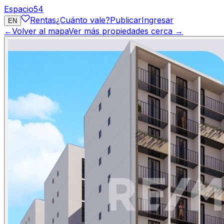
Espacio
54
Rentas
¿Cuánto vale?
Publicar
Ingresar
EN
←
Volver al mapa
Ver más propiedades cerca →