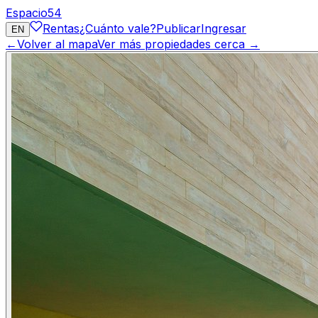
Espacio
54
Rentas
¿Cuánto vale?
Publicar
Ingresar
EN
←
Volver al mapa
Ver más propiedades cerca →