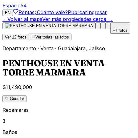
Espacio
54
Rentas
¿Cuánto vale?
Publicar
Ingresar
EN
←
Volver al mapa
Ver más propiedades cerca →
+
7
fotos
Ver
12
fotos
Ver todas las fotos
Departamento
·
Venta
·
Guadalajara
,
Jalisco
PENTHOUSE EN VENTA
TORRE MARMARA
$11,490,000
♡ Guardar
Recámaras
3
Baños