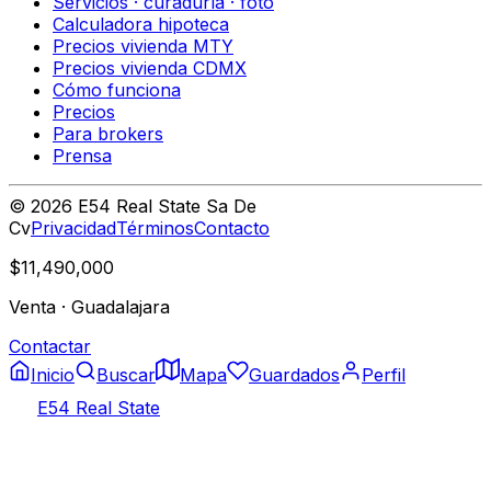
Servicios · curaduría · foto
Calculadora hipoteca
Precios vivienda MTY
Precios vivienda CDMX
Cómo funciona
Precios
Para brokers
Prensa
©
2026
E54 Real State Sa De
Cv
Privacidad
Términos
Contacto
$11,490,000
Venta
·
Guadalajara
Contactar
Inicio
Buscar
Mapa
Guardados
Perfil
E54 Real State