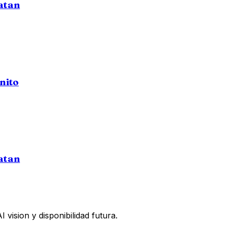
atan
nito
atan
vision y disponibilidad futura.