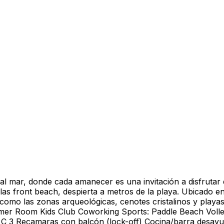
l mar, donde cada amanecer es una invitación a disfrutar 
las front beach, despierta a metros de la playa. Ubicado e
 como las zonas arqueológicas, cenotes cristalinos y pla
mer Room Kids Club Coworking Sports: Paddle Beach Voll
 Recamaras con balcón (lock-off) Cocina/barra desayun