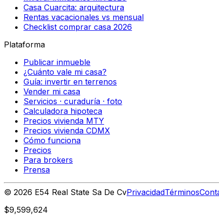
Casa Cuarcita: arquitectura
Rentas vacacionales vs mensual
Checklist comprar casa 2026
Plataforma
Publicar inmueble
¿Cuánto vale mi casa?
Guía: invertir en terrenos
Vender mi casa
Servicios · curaduría · foto
Calculadora hipoteca
Precios vivienda MTY
Precios vivienda CDMX
Cómo funciona
Precios
Para brokers
Prensa
©
2026
E54 Real State Sa De Cv
Privacidad
Términos
Cont
$9,599,624