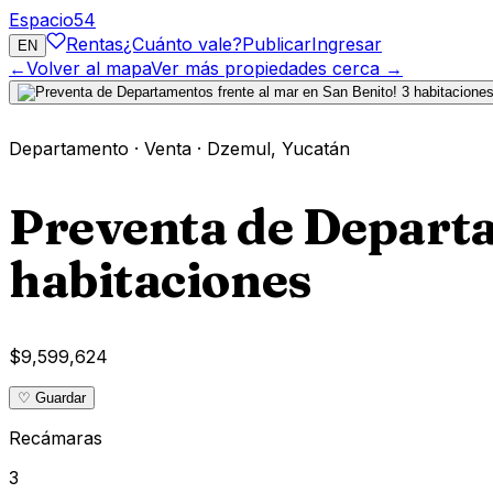
Espacio
54
Rentas
¿Cuánto vale?
Publicar
Ingresar
EN
←
Volver al mapa
Ver más propiedades cerca →
Departamento
·
Venta
·
Dzemul
,
Yucatán
Preventa de Departa
habitaciones
$9,599,624
♡ Guardar
Recámaras
3