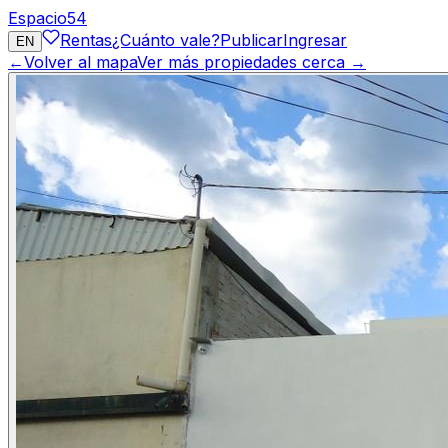
Espacio
54
Rentas
¿Cuánto vale?
Publicar
Ingresar
EN
←
Volver al mapa
Ver más propiedades cerca →