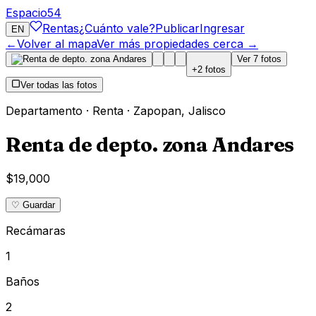
Espacio
54
Rentas
¿Cuánto vale?
Publicar
Ingresar
EN
←
Volver al mapa
Ver más propiedades cerca →
Ver
7
fotos
+
2
fotos
Ver todas las fotos
Departamento
·
Renta
·
Zapopan
,
Jalisco
Renta de depto. zona Andares
$19,000
♡ Guardar
Recámaras
1
Baños
2