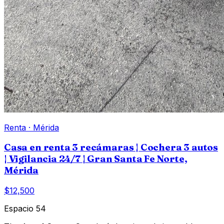
Renta
·
Mérida
Casa en renta 3 recámaras | Cochera 3 autos
| Vigilancia 24/7 | Gran Santa Fe Norte,
Mérida
$12,500
Espacio 54