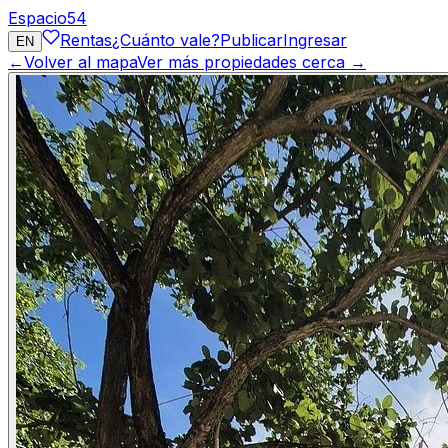
Espacio
54
Rentas
¿Cuánto vale?
Publicar
Ingresar
EN
←
Volver al mapa
Ver más propiedades cerca →