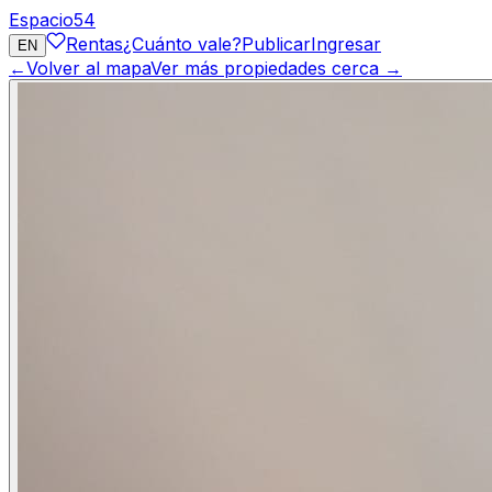
Espacio
54
Rentas
¿Cuánto vale?
Publicar
Ingresar
EN
←
Volver al mapa
Ver más propiedades cerca →