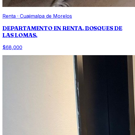
Renta
·
Cuajimalpa de Morelos
DEPARTAMENTO EN RENTA. BOSQUES DE
LAS LOMAS.
$68,000