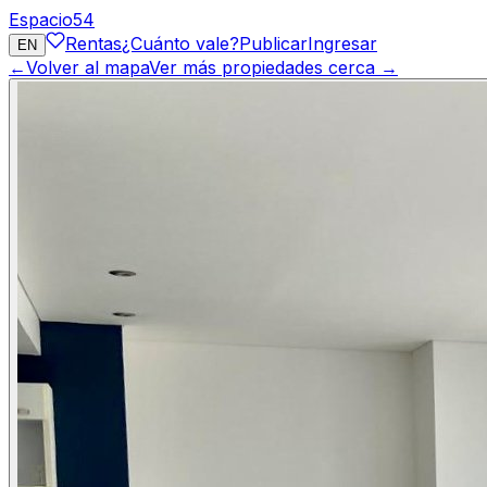
Espacio
54
Rentas
¿Cuánto vale?
Publicar
Ingresar
EN
←
Volver al mapa
Ver más propiedades cerca →