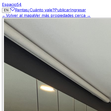
Espacio
54
Rentas
¿Cuánto vale?
Publicar
Ingresar
EN
←
Volver al mapa
Ver más propiedades cerca →