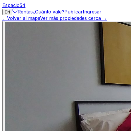
Espacio
54
Rentas
¿Cuánto vale?
Publicar
Ingresar
EN
←
Volver al mapa
Ver más propiedades cerca →