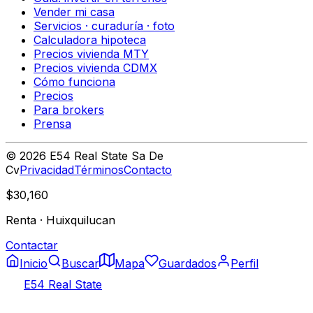
Vender mi casa
Servicios · curaduría · foto
Calculadora hipoteca
Precios vivienda MTY
Precios vivienda CDMX
Cómo funciona
Precios
Para brokers
Prensa
©
2026
E54 Real State Sa De
Cv
Privacidad
Términos
Contacto
$30,160
Renta
·
Huixquilucan
Contactar
Inicio
Buscar
Mapa
Guardados
Perfil
E54 Real State