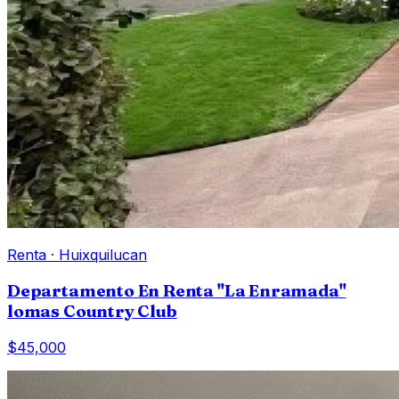
Renta
·
Huixquilucan
Departamento En Renta "La Enramada"
lomas Country Club
$45,000