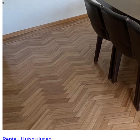
Renta
·
Huixquilucan