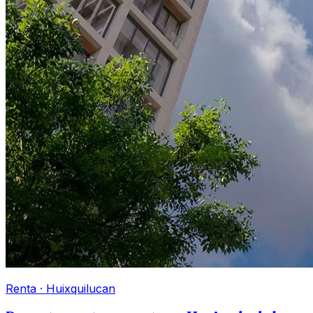
Renta
·
Huixquilucan