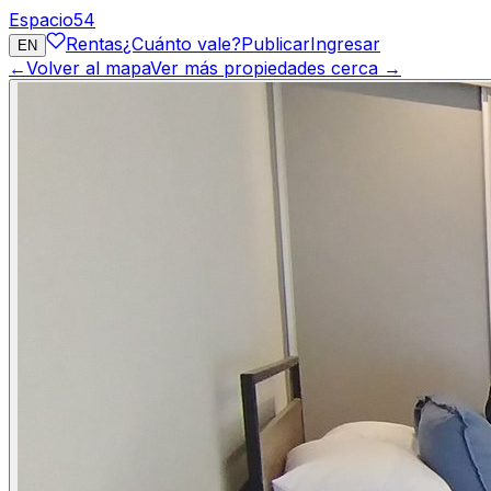
Espacio
54
Rentas
¿Cuánto vale?
Publicar
Ingresar
EN
←
Volver al mapa
Ver más propiedades cerca →