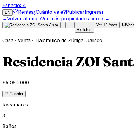
Espacio
54
Rentas
¿Cuánto vale?
Publicar
Ingresar
EN
←
Volver al mapa
Ver más propiedades cerca →
Ver
12
fotos
Ver 
+
7
fotos
Casa
·
Venta
·
Tlajomulco de Zúñiga
,
Jalisco
Residencia ZOI Sant
$5,050,000
♡ Guardar
Recámaras
3
Baños