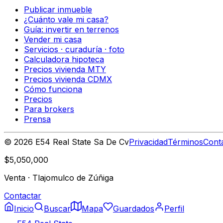
Publicar inmueble
¿Cuánto vale mi casa?
Guía: invertir en terrenos
Vender mi casa
Servicios · curaduría · foto
Calculadora hipoteca
Precios vivienda MTY
Precios vivienda CDMX
Cómo funciona
Precios
Para brokers
Prensa
©
2026
E54 Real State Sa De Cv
Privacidad
Términos
Cont
$5,050,000
Venta
·
Tlajomulco de Zúñiga
Contactar
Inicio
Buscar
Mapa
Guardados
Perfil