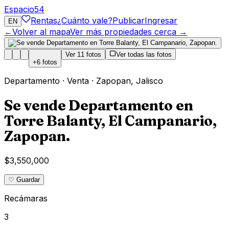
Espacio
54
Rentas
¿Cuánto vale?
Publicar
Ingresar
EN
←
Volver al mapa
Ver más propiedades cerca →
Ver
11
fotos
Ver todas las fotos
+
6
fotos
Departamento
·
Venta
·
Zapopan
,
Jalisco
Se vende Departamento en
Torre Balanty, El Campanario,
Zapopan.
$3,550,000
♡ Guardar
Recámaras
3