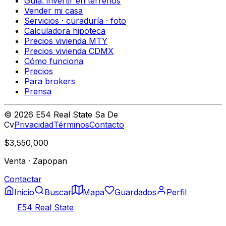
Guía: invertir en terrenos
Vender mi casa
Servicios · curaduría · foto
Calculadora hipoteca
Precios vivienda MTY
Precios vivienda CDMX
Cómo funciona
Precios
Para brokers
Prensa
©
2026
E54 Real State Sa De
Cv
Privacidad
Términos
Contacto
$3,550,000
Venta
·
Zapopan
Contactar
Inicio
Buscar
Mapa
Guardados
Perfil
E54 Real State