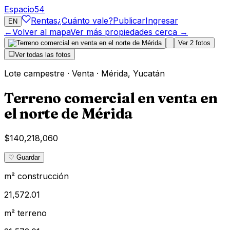
Espacio
54
Rentas
¿Cuánto vale?
Publicar
Ingresar
EN
←
Volver al mapa
Ver más propiedades cerca →
Ver
2
fotos
Ver todas las fotos
Lote campestre
·
Venta
·
Mérida
,
Yucatán
Terreno comercial en venta en
el norte de Mérida
$140,218,060
♡ Guardar
m² construcción
21,572.01
m² terreno