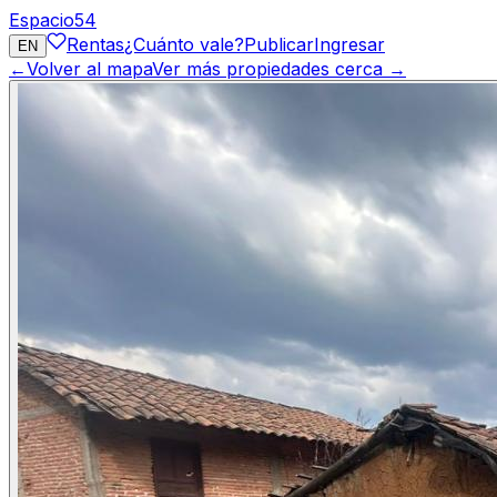
Espacio
54
Rentas
¿Cuánto vale?
Publicar
Ingresar
EN
←
Volver al mapa
Ver más propiedades cerca →