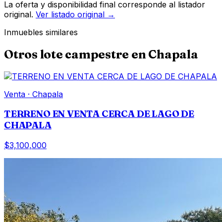
La oferta y disponibilidad final corresponde al listador
original.
Ver listado original →
Inmuebles similares
Otros
lote campestre
en
Chapala
Venta
·
Chapala
TERRENO EN VENTA CERCA DE LAGO DE
CHAPALA
$3,100,000