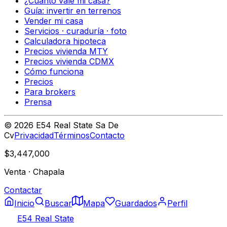
¿Cuánto vale mi casa?
Guía: invertir en terrenos
Vender mi casa
Servicios · curaduría · foto
Calculadora hipoteca
Precios vivienda MTY
Precios vivienda CDMX
Cómo funciona
Precios
Para brokers
Prensa
©
2026
E54 Real State Sa De
Cv
Privacidad
Términos
Contacto
$3,447,000
Venta
·
Chapala
Contactar
Inicio
Buscar
Mapa
Guardados
Perfil
E54 Real State