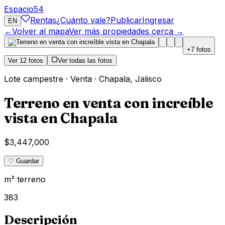
Espacio
54
Rentas
¿Cuánto vale?
Publicar
Ingresar
EN
←
Volver al mapa
Ver más propiedades cerca →
+
7
fotos
Ver
12
fotos
Ver todas las fotos
Lote campestre
·
Venta
·
Chapala
,
Jalisco
Terreno en venta con increíble
vista en Chapala
$3,447,000
♡ Guardar
m² terreno
383
Descripción