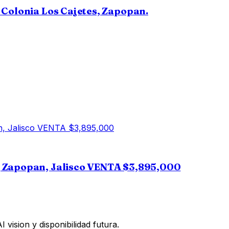
 Colonia Los Cajetes, Zapopan.
, Zapopan, Jalisco VENTA $3,895,000
vision y disponibilidad futura.