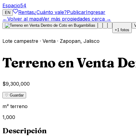
Espacio
54
Rentas
¿Cuánto vale?
Publicar
Ingresar
EN
←
Volver al mapa
Ver más propiedades cerca →
+
1
fotos
Lote campestre
·
Venta
·
Zapopan
,
Jalisco
Terreno en Venta De
$9,300,000
♡ Guardar
m² terreno
1,000
Descripción