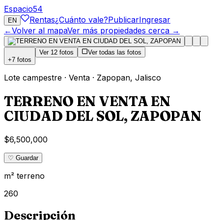
Espacio
54
Rentas
¿Cuánto vale?
Publicar
Ingresar
EN
←
Volver al mapa
Ver más propiedades cerca →
Ver
12
fotos
Ver todas las fotos
+
7
fotos
Lote campestre
·
Venta
·
Zapopan
,
Jalisco
TERRENO EN VENTA EN
CIUDAD DEL SOL, ZAPOPAN
$6,500,000
♡ Guardar
m² terreno
260
Descripción