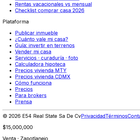
Rentas vacacionales vs mensual
Checklist comprar casa 2026
Plataforma
Publicar inmueble
¿Cuánto vale mi casa?
Guía: invertir en terrenos
Vender mi casa
Servicios · curaduría · foto
Calculadora hipoteca
Precios vivienda MTY
Precios vivienda CDMX
Cómo funciona
Precios
Para brokers
Prensa
©
2026
E54 Real State Sa De Cv
Privacidad
Términos
Cont
$15,000,000
Venta
·
Zapotlanejo