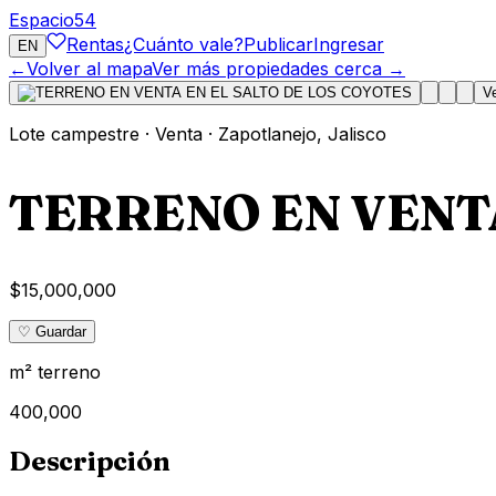
Espacio
54
Rentas
¿Cuánto vale?
Publicar
Ingresar
EN
←
Volver al mapa
Ver más propiedades cerca →
V
Lote campestre
·
Venta
·
Zapotlanejo
,
Jalisco
TERRENO EN VENTA
$15,000,000
♡ Guardar
m² terreno
400,000
Descripción