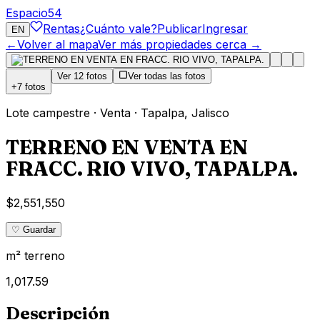
Espacio
54
Rentas
¿Cuánto vale?
Publicar
Ingresar
EN
←
Volver al mapa
Ver más propiedades cerca →
Ver
12
fotos
Ver todas las fotos
+
7
fotos
Lote campestre
·
Venta
·
Tapalpa
,
Jalisco
TERRENO EN VENTA EN
FRACC. RIO VIVO, TAPALPA.
$2,551,550
♡ Guardar
m² terreno
1,017.59
Descripción