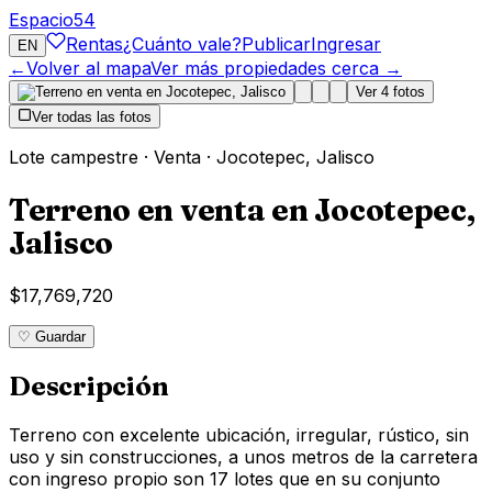
Espacio
54
Rentas
¿Cuánto vale?
Publicar
Ingresar
EN
←
Volver al mapa
Ver más propiedades cerca →
Ver
4
fotos
Ver todas las fotos
Lote campestre
·
Venta
·
Jocotepec
,
Jalisco
Terreno en venta en Jocotepec,
Jalisco
$17,769,720
♡ Guardar
Descripción
Terreno con excelente ubicación, irregular, rústico, sin
uso y sin construcciones, a unos metros de la carretera
con ingreso propio son 17 lotes que en su conjunto