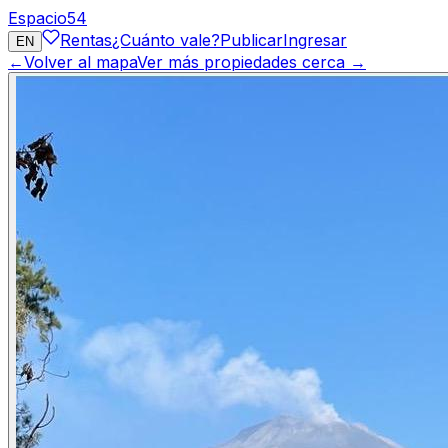
Espacio
54
Rentas
¿Cuánto vale?
Publicar
Ingresar
EN
←
Volver al mapa
Ver más propiedades cerca →