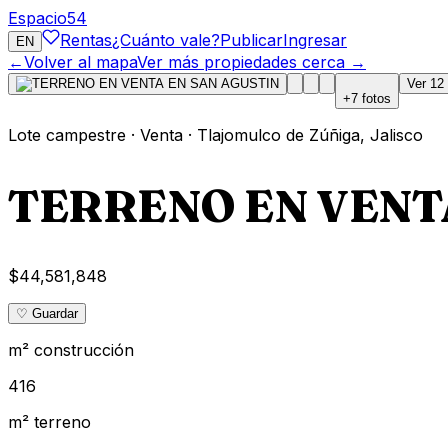
Espacio
54
Rentas
¿Cuánto vale?
Publicar
Ingresar
EN
←
Volver al mapa
Ver más propiedades cerca →
Ver
12
+
7
fotos
Lote campestre
·
Venta
·
Tlajomulco de Zúñiga
,
Jalisco
TERRENO EN VENT
$44,581,848
♡ Guardar
m² construcción
416
m² terreno