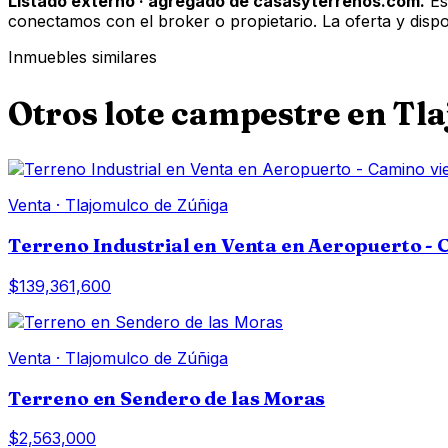
Listado externo · agregado de casasyterrenos.com.
Es
conectamos con el broker o propietario. La oferta y disponi
Inmuebles similares
Otros
lote campestre
en
Tla
Venta
·
Tlajomulco de Zúñiga
Terreno Industrial en Venta en Aeropuerto - C
$139,361,600
Venta
·
Tlajomulco de Zúñiga
Terreno en Sendero de las Moras
$2,563,000