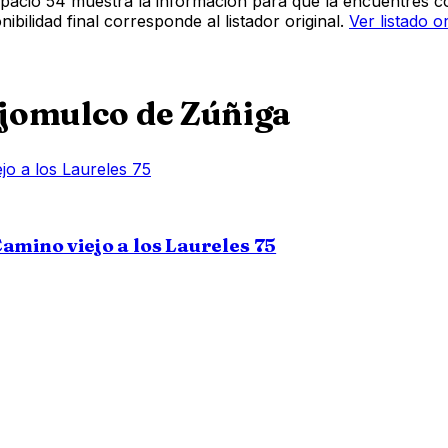
pacio 54 muestra la información para que la encuentres co
bilidad final corresponde al listador original.
Ver listado o
jomulco de Zúñiga
amino viejo a los Laureles 75