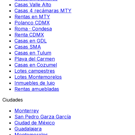
Casas Valle Alto
Casas 4 recámaras MTY
Rentas en MTY
Polanco CDMX
Roma · Condesa
Renta CDMX
Casas en GDL
Casas SMA
Casas en Tulum
Playa del Carmen
Casas en Cozumel
Lotes campestres
Lotes Montemorelos
Inmuebles de lujo
Rentas amuebladas
Ciudades
Monterrey
San Pedro Garza García
Ciudad de México
Guadalajara
Montemorelos