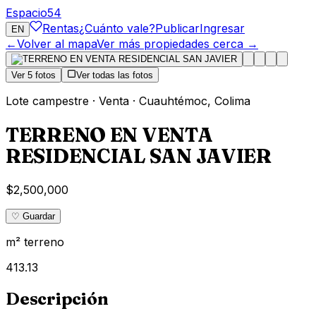
Espacio
54
Rentas
¿Cuánto vale?
Publicar
Ingresar
EN
←
Volver al mapa
Ver más propiedades cerca →
Ver
5
fotos
Ver todas las fotos
Lote campestre
·
Venta
·
Cuauhtémoc
,
Colima
TERRENO EN VENTA
RESIDENCIAL SAN JAVIER
$2,500,000
♡ Guardar
m² terreno
413.13
Descripción